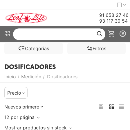
91 658 27 46
93 117 30 54
Categorías
Filtros
DOSIFICADORES
Inicio
/
Medición
/
Dosificadores
Precio
Nuevos primero
12 por página
Mostrar productos sin stock