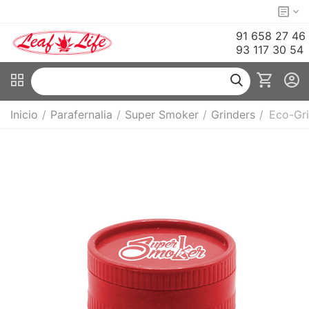
91 658 27 46
93 117 30 54
Inicio
/
Parafernalia
/
Super Smoker
/
Grinders
/
Eco-Gr