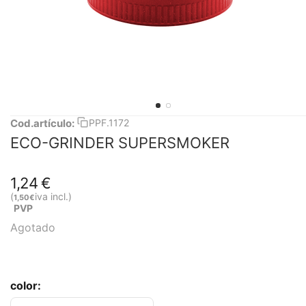
PPF.1172
Cod.artículo:
ECO-GRINDER SUPERSMOKER
1,24
€
(
iva incl.)
1,50
€
PVP
Agotado
color: